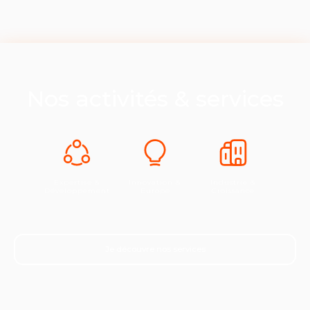
Nos activités & services
Expertise &
Innovation &
Industrie &
Développement
Europe
Croissance
Je découvre nos services