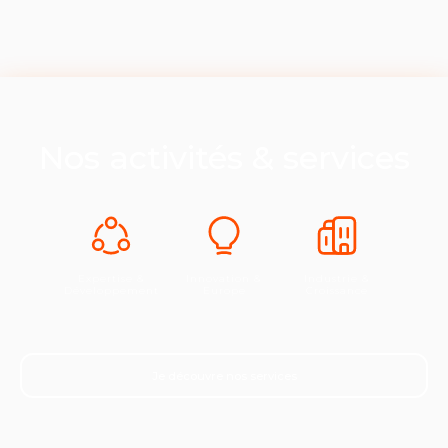
Nos activités & services
Expertise &
Innovation &
Industrie &
Développement
Europe
Croissance
Je découvre nos services