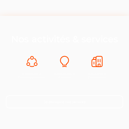
Nos activités & services
Expertise &
Innovation &
Industrie &
Développement
Europe
Croissance
Je découvre nos services