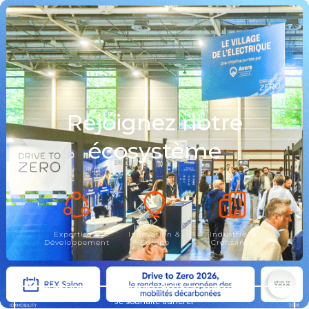
LIRE L'ACTU
Rejoignez notre
écosystème
Expertise &
Innovation &
Industrie &
Développement
Europe
Croissance
Je souhaite adhérer