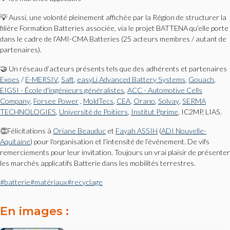
💡 Aussi, une volonté pleinement affichée par la Région de structurer la
filière Formation Batteries associée, via le projet BATTENA qu’elle porte
dans le cadre de l’AMI-CMA Batteries (25 acteurs membres / autant de
partenaires).
🤝 Un réseau d’acteurs présents tels que des adhérents et partenaires
Exoes
/
E-MERSIV
,
Saft
,
easyLi Advanced Battery Systems
,
Gouach
,
EIGSI - École d'ingénieurs généralistes
,
ACC - Automotive Cells
Company
,
Forsee Power
,
MoldTecs
,
CEA
,
Orano
,
Solvay
,
SERMA
TECHNOLOGIES
,
Université de Poitiers
,
Institut Pprime
, IC2MP, LIAS.
👏Félicitations à
Oriane Beauduc
et
Fayah ASSIH
(
ADI Nouvelle-
Aquitaine
) pour l’organisation et l’intensité de l’événement. De vifs
remerciements pour leur invitation. Toujours un vrai plaisir de présenter
les marchés applicatifs Batterie dans les mobilités terrestres.
#batterie
#matériaux
#recyclage
En images :