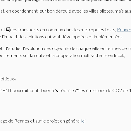
, en coordonnant leur bon déroulé avec les villes pilotes, mais au
fic et 🚍des transports en commun dans les métropoles tests,
Rennes
 de l'impact des solutions qui sont développées et implémentées.
t, d'étudier l'évolution des objectifs de chaque ville en termes de r
rtements sur la route et la coopération multi-acteurs en local.;
bitieux⤵
NGENT pourrait contribuer à ↘ réduire 🌱les émissions de CO2 de 1
usage de Rennes et sur le projet en général
ici