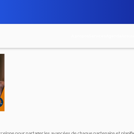
A propos
Services
Agenda
Actus
celone pour partager les avancées de chaque partenaire et planifie