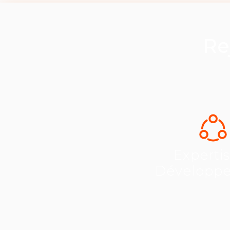
Re
Experti
Développ