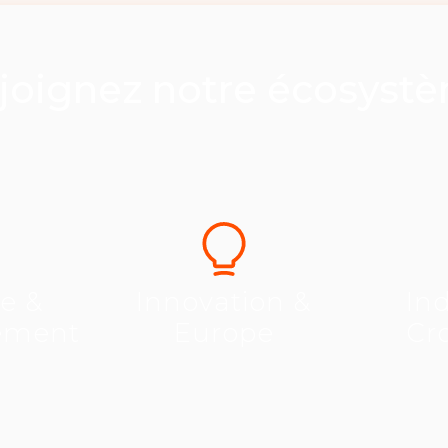
joignez notre écosyst
se &
Innovation &
Ind
ement
Europe
Cr