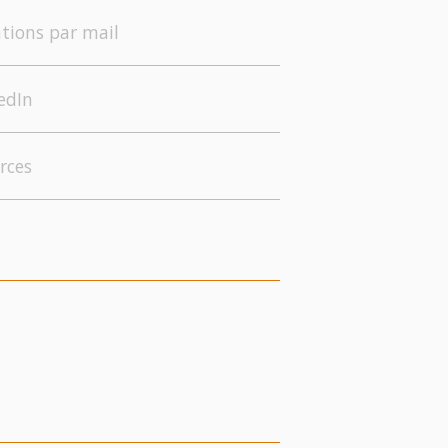
tions par mail
edIn
rces