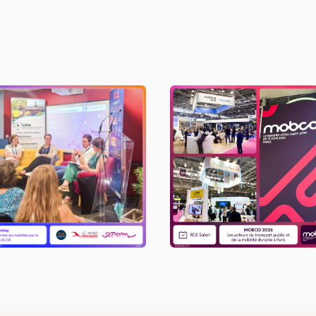
eetup Transformer les
MOBCO 2026
obilités par la donnée &
L'IA​
LIRE L'ACTU
LIRE L'ACTU