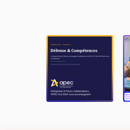
Dispositif APEC-DGA
M
m
LIRE L'ACTU