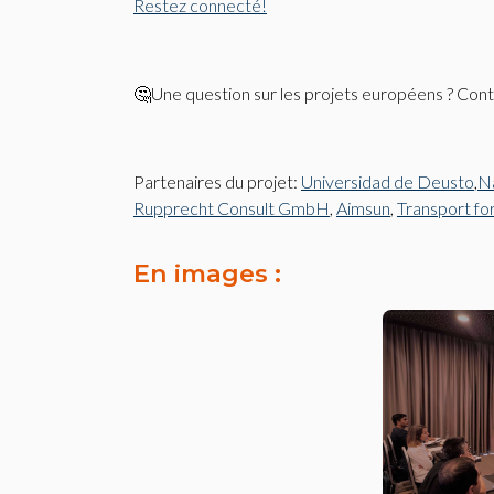
Restez connecté!
🤔Une question sur les projets européens ? Con
Partenaires du projet:
Universidad de Deusto
,
Na
Rupprecht Consult GmbH
,
Aimsun
,
Transport f
En images :