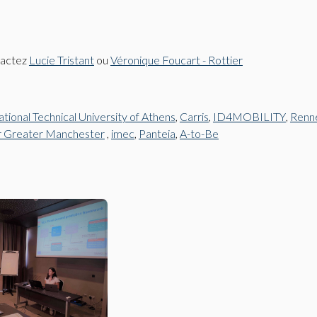
tactez
Lucie Tristant
ou
Véronique Foucart - Rottier
tional Technical University of Athens
,
Carris
,
ID4MOBILITY
,
Renne
or Greater Manchester
,
imec
,
Panteia
,
A-to-Be