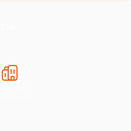
ème
ustrie &
oissance