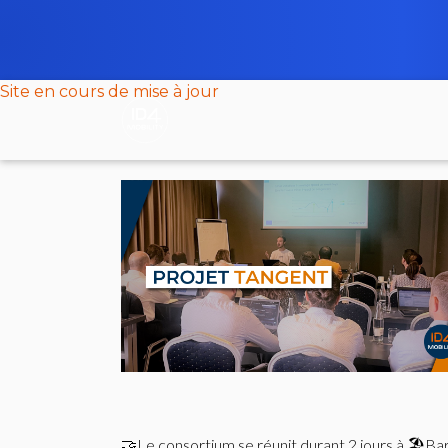
Site en cours de mise à jour
🤝Le consortium se réunit durant 2 jours à 🏖Bar