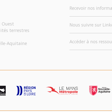
Recevoir nos informa
d Ouest
Nous suivre sur Link
ités terrestres
Accéder à nos ressou
elle-Aquitaine