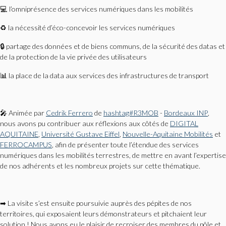
💻 l’omniprésence des services numériques dans les mobilités
♻ la nécessité d’éco-concevoir les services numériques
🔒 partage des données et de biens communs, de la sécurité des datas et
de la protection de la vie privée des utilisateurs
📊 la place de la data aux services des infrastructures de transport
🎤 Animée par
Cedrik Ferrero
de
hashtag#R3MOB
-
Bordeaux INP
,
nous avons pu contribuer aux réflexions aux côtés de
DIGITAL
AQUITAINE
,
Université Gustave Eiffel
,
Nouvelle-Aquitaine Mobilités
et
FERROCAMPUS
, afin de présenter toute l’étendue des services
numériques dans les mobilités terrestres, de mettre en avant l’expertise
de nos adhérents et les nombreux projets sur cette thématique.
➡ La visite s’est ensuite poursuivie auprès des pépites de nos
territoires, qui exposaient leurs démonstrateurs et pitchaient leur
solution ! Nous avons eu le plaisir de recroiser des membres du pôle et