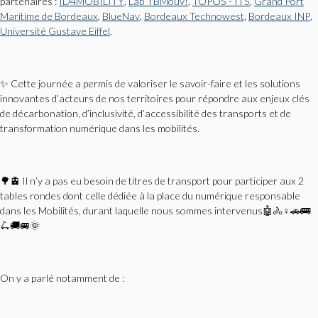
partenaires :
ID4MOBILITY
,
Lab TBMouv!
,
TOPOS - ITS
,
Grand Port
Maritime de Bordeaux
,
BlueNav
,
Bordeaux Technowest
,
Bordeaux INP
,
Université Gustave Eiffel
.
✨ Cette journée a permis de valoriser le savoir-faire et les solutions
innovantes d’acteurs de nos territoires pour répondre aux enjeux clés
de décarbonation, d’inclusivité, d’accessibilité des transports et de
transformation numérique dans les mobilités.
🌳🚊 Il n’y a pas eu besoin de titres de transport pour participer aux 2
tables rondes dont celle dédiée à la place du numérique responsable
dans les Mobilités, durant laquelle nous sommes intervenus🤖🚴♀️🚗🚌
🛴🚚🚐🌞
On y a parlé notamment de :