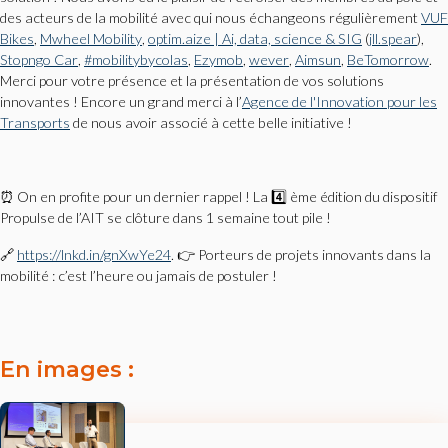
des acteurs de la mobilité avec qui nous échangeons régulièrement
VUF
Bikes
,
Mwheel Mobility
,
optim.aize | Ai, data, science & SIG
(
jll.spear
),
Stopngo Car
,
#mobilitybycolas
,
Ezymob
,
wever
,
Aimsun
,
BeTomorrow
.
Merci pour votre présence et la présentation de vos solutions
innovantes ! Encore un grand merci à l’
Agence de l'Innovation pour les
Transports
de nous avoir associé à cette belle initiative !
⏰ On en profite pour un dernier rappel ! La 4️⃣ ème édition du dispositif
Propulse de l’AIT se clôture dans 1 semaine tout pile !
🔗
https://lnkd.in/gnXwYe24
. 👉 Porteurs de projets innovants dans la
mobilité : c’est l’heure ou jamais de postuler !
En images :