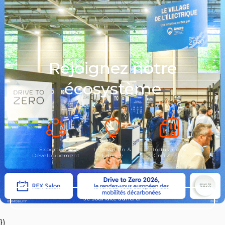
Rejoignez notre
écosystème
Expertise &
Innovation &
Industrie &
Développement
Europe
Croissance
Je souhaite adhérer
})