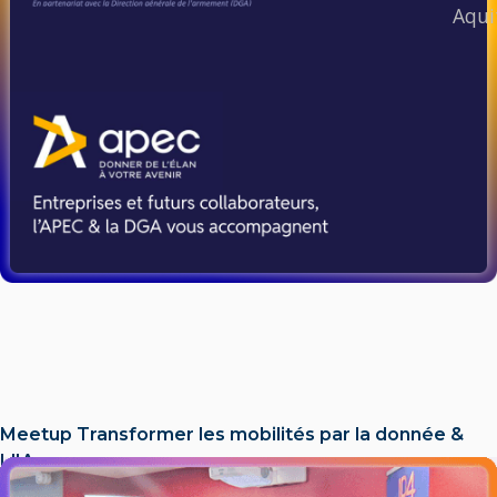
Aqui
Meetup Transformer les mobilités par la donnée &
L'IA​