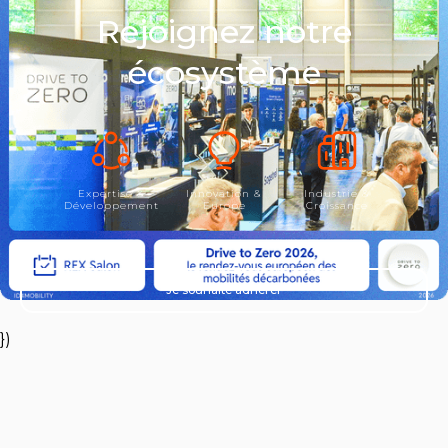
Rejoignez notre
écosystème
Expertise &
Innovation &
Industrie &
Développement
Europe
Croissance
Je souhaite adhérer
})