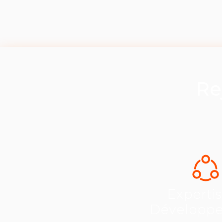
Re
Experti
Développ