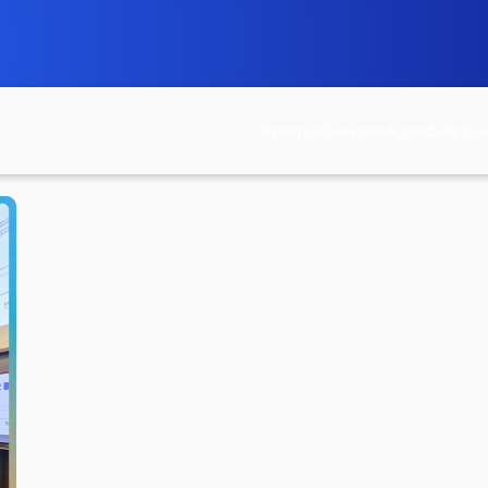
A propos
Services
Agenda
Actus