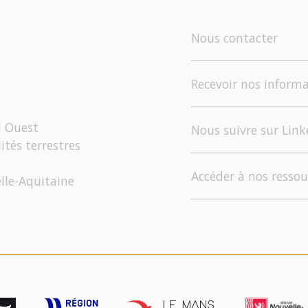
Nous contacter
Recevoir nos informa
d Ouest
Nous suivre sur Link
ités terrestres
Accéder à nos ressou
elle-Aquitaine