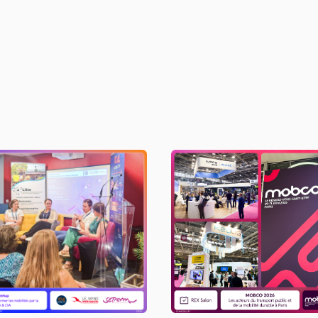
eetup Transformer les
MOBCO 2026
obilités par la donnée &
L'IA​
LIRE L'ACTU
LIRE L'ACTU