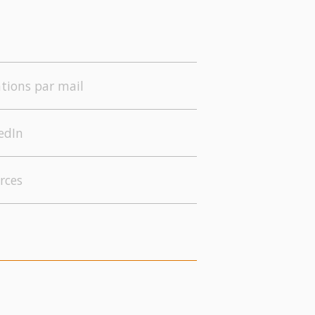
tions par mail
edIn
rces