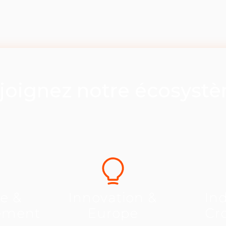
joignez notre écosyst
se &
Innovation &
Ind
ement
Europe
Cr