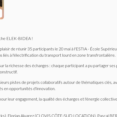
arche ELEK-BIDEA !
ir de réunir 35 participants le 20 mai à l'ESTIA - École Supérieu
liés à l'électrification du transport lourd en zone transfrontalière.
r la richesse des échanges : chaque participant a pu partager ses 
onstructif.
sieurs pistes de projets collaboratifs autour de thématiques clés,
és en opportunités d'innovation.
our leur engagement, la qualité des échanges et l'énergie collective 
ucks), Florian Alvarez (CLOVIS CÔTE-SUD LOCATION), Pascal