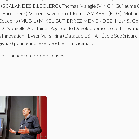
 (SCALANDES E.LECLERC), Thomas Malagié (VINCI), Guillaume Ga
rs Européens), Vincent Savoldelli et Remi LAMBERT (EDF), Mohame
z Couceiro (MUBIL),MIKEL GUTIERREZ MENENDEZ (Irizar S., Coo
DI Nouvelle-Aquitaine | Agence de Développement et d’Innovation)
ovation), Evgeniya Ishkina (DataLab ESTIA - École Supérieure de
tics) pour leur présence et leur implication.
apes s'annoncent prometteuses !