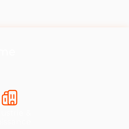
ème
ustrie &
oissance