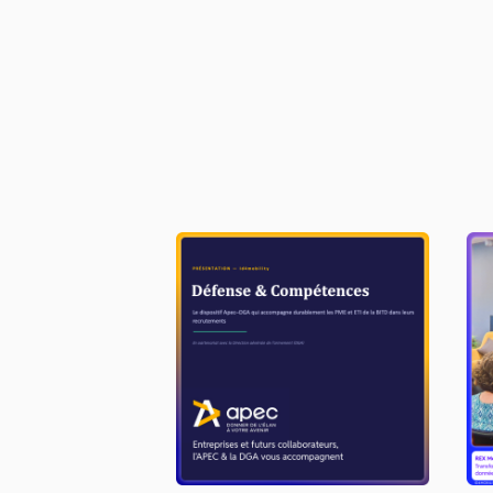
Dispositif APEC-DGA
M
m
LIRE L'ACTU