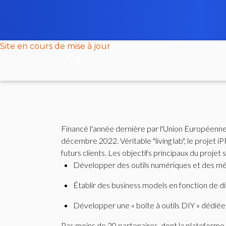
Site en cours de mise à jour
Financé l'année dernière par l'Union Européenn
décembre 2022. Véritable "living lab", le projet iPRODUCE est destiné à aider des startup et PME du secteur de la mobilité à co-construire leurs produits avec leurs
futurs clients. Les objectifs principaux du projet 
Développer des outils numériques et des méth
Établir des business models en fonction de d
Développer une « boîte à outils DIY » dédié
Pas moins de 20 partenaires, dont la plateforme 