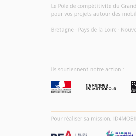
Le Pôle de compétitivité du Gran
pour vos projets autour des mobil
Bretagne · Pays de la Loire · Nouv
Ils soutiennent notre action :
Pour réaliser sa mission, ID4MOBI