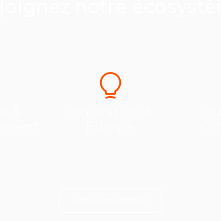
joignez notre écosyst
se &
Innovation &
Ind
ement
Europe
Cr
Je souhaite adhérer