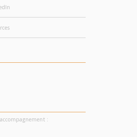
edIn
rces
on accompagnement :