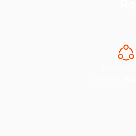
Re
Experti
Développ