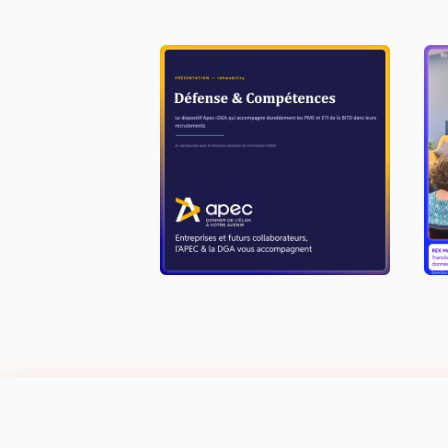
Dispositif APEC-DGA
M
m
LIRE L'ACTU