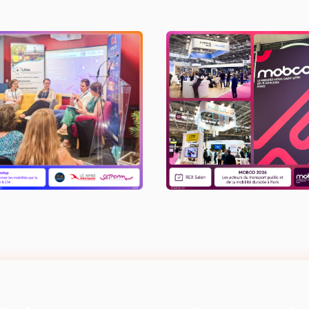
eetup Transformer les
MOBCO 2026
obilités par la donnée &
L'IA​
LIRE L'ACTU
LIRE L'ACTU