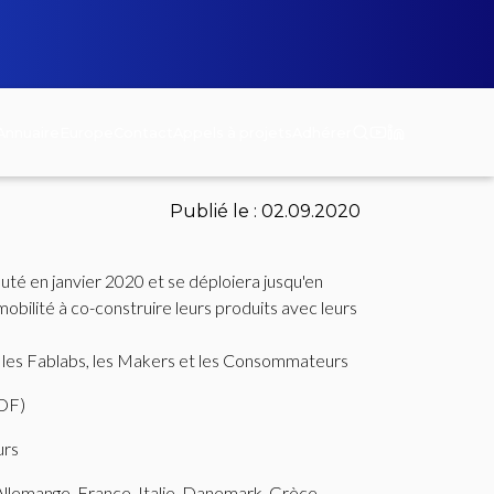
Annuaire
Europe
Contact
Appels à projets
Adhérer
Publié le :
02.09.2020
é en janvier 2020 et se déploiera jusqu'en
, les Fablabs, les Makers et les Consommateurs
MDF)
urs
 Allemange, France, Italie, Danemark, Grèce,