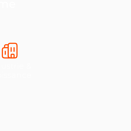
ème
ustrie &
oissance