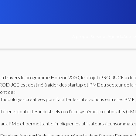
A propos
Services
Agenda
Actus
e à travers le programme Horizon 2020, le projet iPRODUCE a début
sont de :
odologies créatives pour faciliter les interactions entre les PME
ifférents contextes industriels ou d’écosystèmes collaboratifs (c
e aux PME et permettant d’impliquer les utilisateurs / consommate
Excelcar, font partie de l'aventure, répartis dans 9 pays (Espagne,