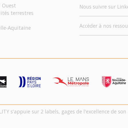
d Ouest
Nous suivre sur Link
ités terrestres
Accéder à nos ressou
elle-Aquitaine
LITY s'appuie sur 2 labels, gages de l'excellence de s