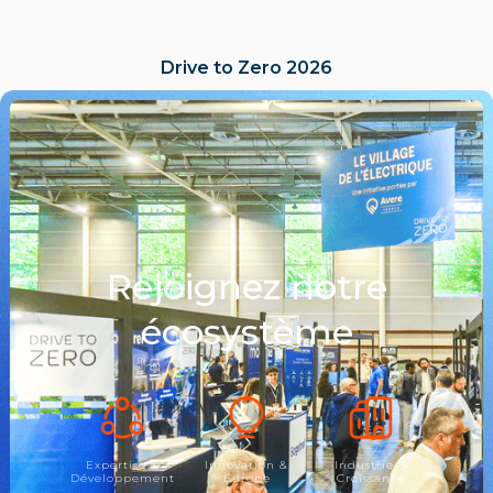
Drive to Zero 2026
LIRE L'ACTU
Rejoignez notre
écosystème
Expertise &
Innovation &
Industrie &
Développement
Europe
Croissance