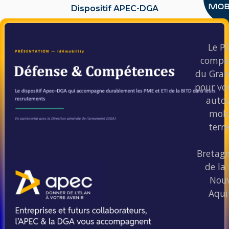
Dispositif APEC-DGA
LIRE L'ACTU
Le Pô
compét
du Gran
pour vos
autou
mobi
terre
Bretagn
de la 
Nouv
Aqui