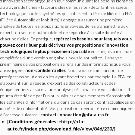
d’innovation technologique en leur communiquant les besoins identifiés
au travers de fiches « facteurs clés de réussite » détaillant les sujets
technologiques ou les synthèses qui mobilisent la tête de filière. La PFA
(Filière Automobile et Mobilités) s’engage à assurer une première
analyse de toutes les propositions envoyées, de les transmettre aux
experts du secteur automobile et de répondre à la suite donnée à
chacune d’elles. En pratique,
repérez les besoins pour lesquels vous
pouvez contribuer puis décrivez vos propositions d’innovation
technologiques le plus précisément possible
en français à minima et
complétées d’une version anglaise si vous le souhaitez . L’analyse
préliminaire de vos propositions se fera sur des informations que vous
aurez jugées
non-confidentielles
. Nous vous recommandons de
protéger vos solutions en les ayant brevetées par exemple. La PFA, en
s’appuyant sur le réseau d’expertise des constructeurs et des
équipementiers assurera une analyse préliminaire de vos solutions. Il
pourra être décidé par l’un ou plusieurs de ses membres d’approfondir
les échanges d’informations, qui dans ce cas seront contractualisées en
matière de confidentialité. Vos propositions devront être communiquées
à l’adresse suivante :
contact-innovation@pfa-auto.fr
[Conditions générales->http://pfa-
auto.fr/index.php/download_file/view/846/230/]